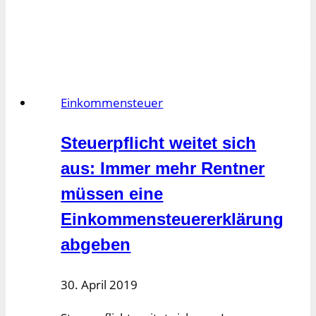
Wann
gilt
die
Entfernungspauschale
für
Einkommensteuer
einen
Lkw-
Steuerpflicht weitet sich
Fahrer?
aus: Immer mehr Rentner
müssen eine
Einkommensteuererklärung
abgeben
30. April 2019