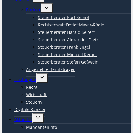
umschalten
Untermenü
Partner
umschalten
Steuerberater Karl Kempf
Rechtsanwalt Detlef Mayer-Rödle
Steuerberater Harald Seifert
Steuerberater Alexander Dietz
Steuerberater Frank Engel
Steuerberater Michael Kempf
Steuerberater Stefan Gößwein
Angestellte Berufsträger
Untermenü
Leistungen
umschalten
Recht
Wirtschaft
Steuern
Digitale Kanzlei
Untermenü
Aktuelles
umschalten
Mandanteninfo