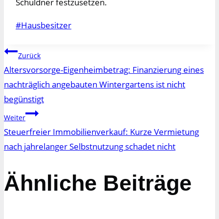
Schuldner festzusetzen.
Schlagworte:
#
Hausbesitzer
Beitragsnavigation
Zurück
Altersvorsorge-Eigenheimbetrag: Finanzierung eines
nachträglich angebauten Wintergartens ist nicht
begünstigt
Weiter
Steuerfreier Immobilienverkauf: Kurze Vermietung
nach jahrelanger Selbstnutzung schadet nicht
Ähnliche Beiträge