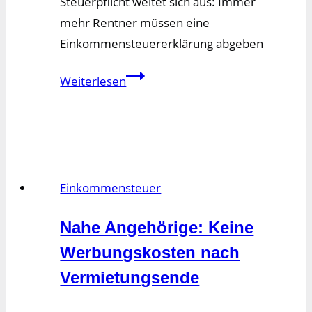
Steuerpflicht weitet sich aus: Immer
mehr Rentner müssen eine
Einkommensteuererklärung abgeben
Steuerpflicht
Weiterlesen
weitet
sich
aus:
Immer
mehr
Einkommensteuer
Rentner
müssen
Nahe Angehörige: Keine
eine
Werbungskosten nach
Einkommensteuererklärung
Vermietungsende
abgeben