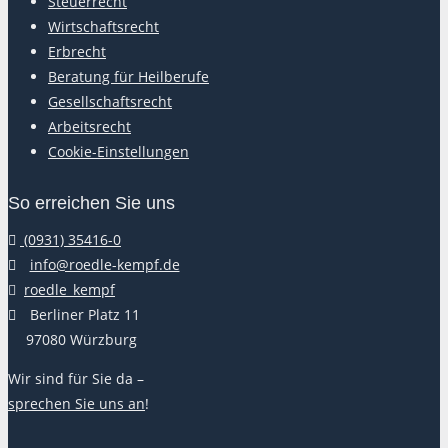
Steuerrecht
Wirtschaftsrecht
Erbrecht
Beratung für Heilberufe
Gesellschaftsrecht
Arbeitsrecht
Cookie-Einstellungen
So erreichen Sie uns
(0931) 35416-0
E-
info@roedle-kempf.de
Mail:
roedle_kempf
Adresse:
Berliner Platz 11
97080 Würzburg
Wir sind für Sie da –
sprechen Sie uns an
!